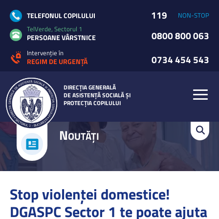
119
TELEFONUL COPILULUI
NON-STOP
TelVerde, Sectorul 1
0800 800 063
PERSOANE VÂRSTNICE
Intervenție în
0734 454 543
REGIM DE URGENȚĂ
DIRECȚIA GENERALĂ
DE ASISTENȚĂ SOCIALĂ ȘI
PROTECȚIA COPILULUI
N
OUTĂȚI
Stop violenței domestice!
DGASPC Sector 1 te poate ajuta