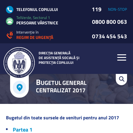
119
TELEFONUL COPILULUI
NON-STOP
TelVerde, Sectorul 1
0800 800 063
PERSOANE VÂRSTNICE
Intervenție în
0734 454 543
REGIM DE URGENȚĂ
DIRECȚIA GENERALĂ
DE ASISTENȚĂ SOCIALĂ ȘI
PROTECȚIA COPILULUI
B
UGETUL GENERAL
CENTRALIZAT 2017
Bugetul din toate sursele de venituri pentru anul 2017
Partea 1