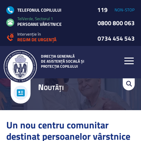
119
TELEFONUL COPILULUI
NON-STOP
TelVerde, Sectorul 1
0800 800 063
PERSOANE VÂRSTNICE
Intervenție în
0734 454 543
REGIM DE URGENȚĂ
DIRECȚIA GENERALĂ
DE ASISTENȚĂ SOCIALĂ ȘI
PROTECȚIA COPILULUI
N
OUTĂȚI
Un nou centru comunitar
destinat persoanelor vârstnice