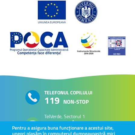
TELEFONUL COPILULUI
119
NON-STOP
TelVerde, Sectorul 1
PERSOANE VÂRSTNICE
0800 800 063
Pentru a asigura buna funcționare a acestui site,
uneori plasăm în computerul dumneavoastră mici