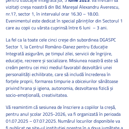
pentru Educație Integrată joi, 5
iunie 2025
. Vă invităm să
vizitați creșa noastră din Bd. Mareșal Alexandru Averescu,
nr.17, sector 1, în intervalul orar 16.30 – 18.00.
Evenimentul este dedicat în special părinților din Sectorul 1
care au copii cu vârsta cuprinsă între 6 luni – 3 ani.
La fel ca la toate cele cinci creșe din subordinea DGASPC
Sector 1, la Centrul Româno-Danez pentru Educație
Integrată asigurăm, pe timpul zilei, servicii de îngrijire,
educație, recreere și socializare. Misiunea noastră este să
creăm pentru cei mici mediul favorabil dezvoltării unei
personalități echilibrate, care să includă încrederea în
forțele proprii, formarea timpurie a obiceiurilor sănătoase
privind hrana și igiena, autonomia, dezvoltarea fizică și
socio-emoțională, creativitatea.
Vă reamintim că sesiunea de înscriere a copiilor la creșă,
pentru anul școlar 2025-2026, va fi organizată în perioada
01.07.2025 – 07.07.2025. Numărul locurilor disponibile va
fi publicat pe site-ul instituției noastre în a doua jumătate a