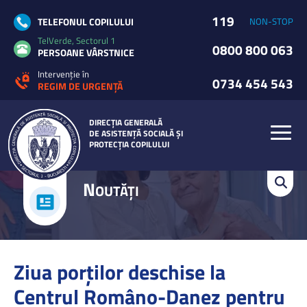
119
TELEFONUL COPILULUI
NON-STOP
TelVerde, Sectorul 1
0800 800 063
PERSOANE VÂRSTNICE
Intervenție în
0734 454 543
REGIM DE URGENȚĂ
DIRECȚIA GENERALĂ
DE ASISTENȚĂ SOCIALĂ ȘI
PROTECȚIA COPILULUI
N
OUTĂȚI
Ziua porților deschise la
Centrul Româno-Danez pentru