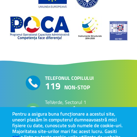
TELEFONUL COPILULUI
119
NON-STOP
TelVerde, Sectorul 1
PERSOANE VÂRSTNICE
0800 800 063
Pentru a asigura buna funcționare a acestui site,
uneori plasăm în computerul dumneavoastră mici
fișiere cu date, cunoscute sub numele de cookie-uri.
Majoritatea site-urilor mari fac acest lucru. Gasiti
Intervenție în