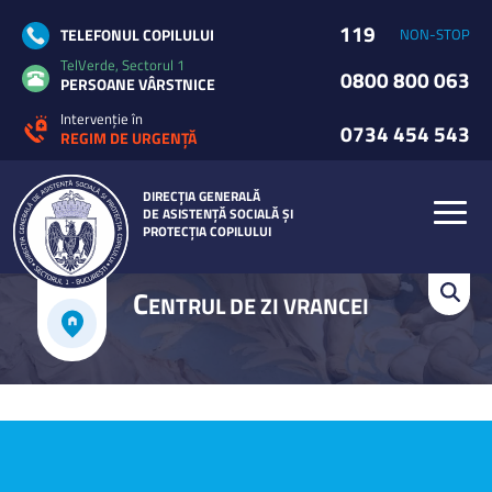
119
TELEFONUL COPILULUI
NON-STOP
TelVerde, Sectorul 1
0800 800 063
PERSOANE VÂRSTNICE
Intervenție în
0734 454 543
REGIM DE URGENȚĂ
DIRECȚIA GENERALĂ
DE ASISTENȚĂ SOCIALĂ ȘI
PROTECȚIA COPILULUI
C
ENTRUL DE ZI VRANCEI