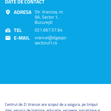
DATE DE CONTACT
ADRESA
Str. Vrancea, nr.
9A, Sector 1,
Bucureşti
TEL
021.667.57.64
E-MAIL
vrancei@dgaspc-
sectorul1.ro
Centrul de Zi Vrancei are scopul de a asigura, pe timpul
zilei, servicii de îngrijire, educaţie, recreere, socializare și