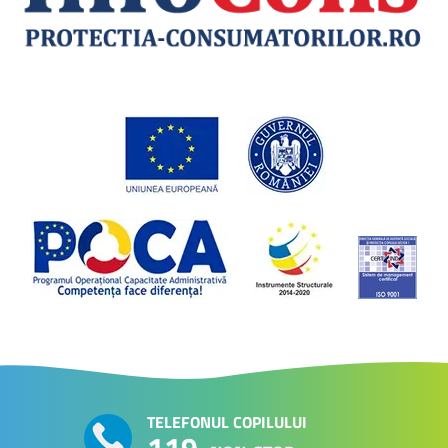
TELEFONUL COPILULUI
119