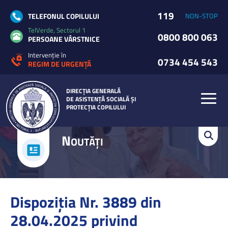
119
TELEFONUL COPILULUI
NON-STOP
TelVerde, Sectorul 1
0800 800 063
PERSOANE VÂRSTNICE
Intervenție în
0734 454 543
REGIM DE URGENȚĂ
DIRECȚIA GENERALĂ
DE ASISTENȚĂ SOCIALĂ ȘI
PROTECȚIA COPILULUI
N
OUTĂȚI
Dispoziția Nr. 3889 din
28.04.2025 privind