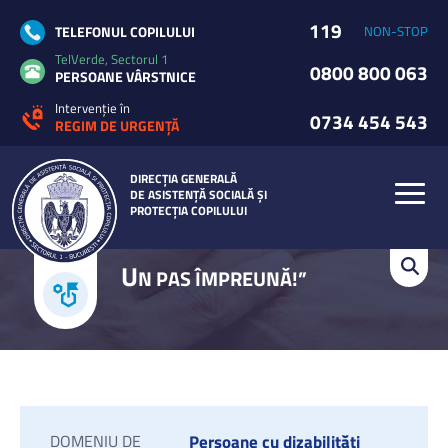
119
TELEFONUL COPILULUI
NON-STOP
TelVerde, Sectorul 1
0800 800 063
PERSOANE VÂRSTNICE
Intervenție în
0734 454 543
REGIM DE URGENȚĂ
DIRECȚIA GENERALĂ
DE ASISTENȚĂ SOCIALĂ ȘI
PROTECȚIA COPILULUI
U
N PAS ÎMPREUNĂ!”
DOMENIU DE
Persoane cu dizabilități