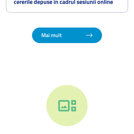
cererile depuse în cadrul sesiunii online
organizate în perioada 01.07.2026–
07.07.2026 și procedura de redistribuire a
cererilor pentru locurile disponibile –
septembrie 2026
Mai mult