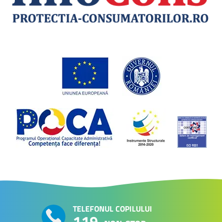
TELEFONUL COPILULUI
119