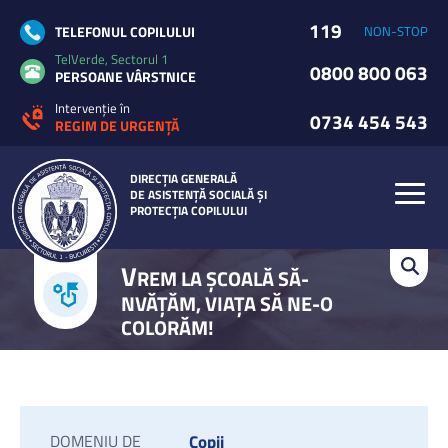
119
TELEFONUL COPILULUI
NON-STOP
TelVerde, Sectorul 1
0800 800 063
PERSOANE VÂRSTNICE
Intervenție în
0734 454 543
REGIM DE URGENȚĂ
DIRECȚIA GENERALĂ
DE ASISTENȚĂ SOCIALĂ ȘI
PROTECȚIA COPILULUI
V
REM LA ȘCOALĂ SĂ-
NVĂȚĂM, VIAȚA SĂ NE-O
COLORĂM!
DOMENIU DE
Copii