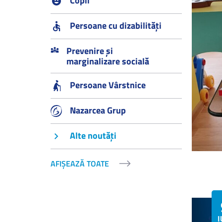
Copii
Persoane cu dizabilități
Prevenire și
marginalizare socială
Persoane Vârstnice
Nazarcea Grup
Alte noutăți
AFIȘEAZĂ TOATE
I