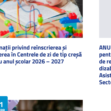
ații privind reînscrierea și
ANUN
erea în Centrele de zi de tip creșă
pent
u anul școlar 2026 – 2027
de r
dizab
Asis
Sect
1
PRILIE