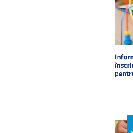
Inform
înscri
pentr
A