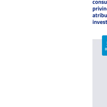
consul
privin
atribu
invest
I