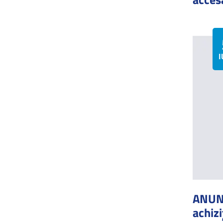
I
ANUNȚ
achizi