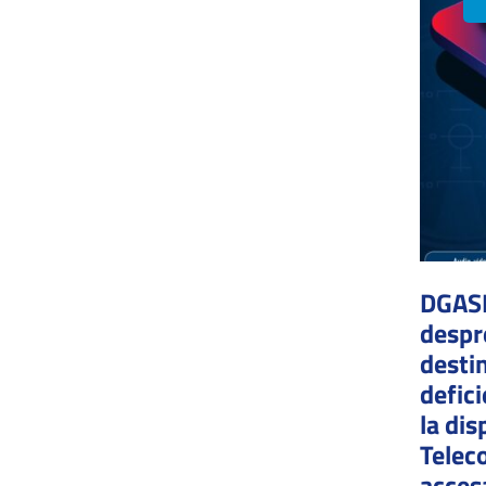
DGASP
despr
desti
defici
la dis
Telec
accesa