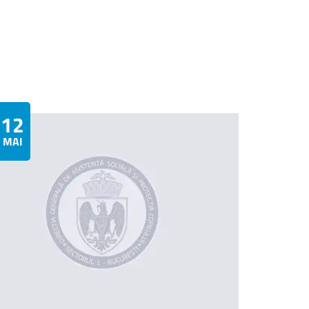
i
12
MAI