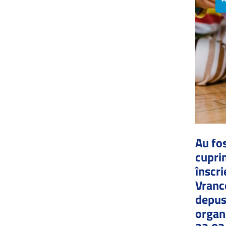
Au fos
cupri
înscri
Vrance
depuse
organ