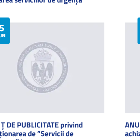
5
UNIE
 DE PUBLICITATE privind
ANUN
ționarea de ”Servicii de
achi