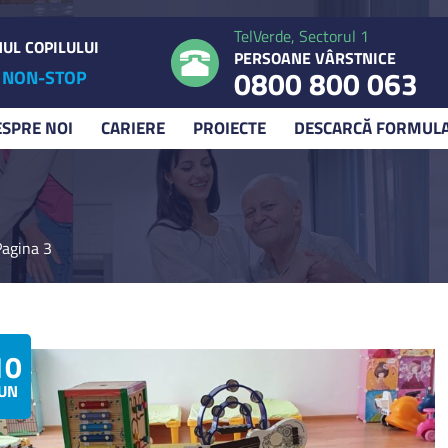
TelVerde, Sectorul 1
UL COPILULUI
PERSOANE VÂRSTNICE
0800 800 063
NON-STOP
ESPRE NOI
CARIERE
PROIECTE
DESCARCĂ FORMUL
Pagina 3
10
IUN