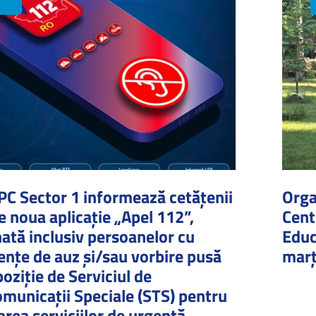
C Sector 1 informează cetățenii
Orga
e noua aplicație „Apel 112”,
Cent
nată inclusiv persoanelor cu
Educ
ențe de auz și/sau vorbire pusă
marț
poziție de Serviciul de
omunicații Speciale (STS) pentru
rea serviciilor de urgență