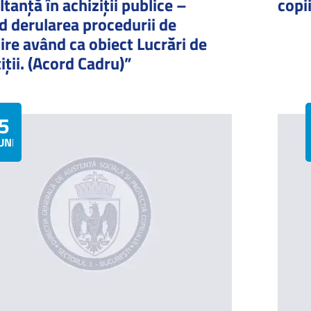
tanță în achiziții publice –
copi
d derularea procedurii de
ire având ca obiect Lucrări de
iții. (Acord Cadru)”
5
UNIE