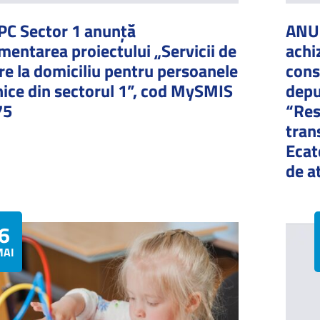
C Sector 1 anunță
ANUN
mentarea proiectului „Servicii de
achi
ire la domiciliu pentru persoanele
cons
nice din sectorul 1”, cod MySMIS
depu
75
“Res
tran
Ecat
de a
6
MAI