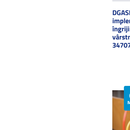
DGASP
imple
îngrij
vârst
3470