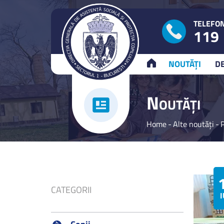
TELEFON
119
ACASĂ
NOUTĂȚI
D
N
OUTĂȚI
Home
-
Alte noutăți
-
CATEGORII